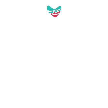
Pl. de Tarragona, s/n
43892 Miami Platja (Tarragona)
turisme@mont-roig.cat
977810978
Acceso profesional
Descargas
Contacta