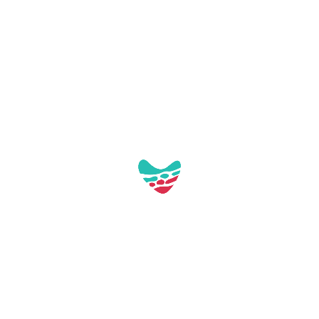
marinera de Cambrils, entre muchos otros.
Ruta a su paso por el núcleo de Mont-roig:
C.
de la Murada – Pl. de Joan Miró – C. d’en
Francesc Riba i Mestre – C. de Agustí Sardà – C.
de la Rasa del Ximet – Av. de Catalunya –
Camino de Cambrils
Esta ruta no tiene coordenadas disponibles
para el track GPX
Imágenes de la
ruta: