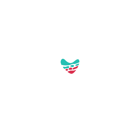
Per poder veure i utilitzar el
mapa interactiu has d'acceptar
les cookies funcionals i de
tercers relacionades amb Google
Maps a les teves preferències de
privadesa.