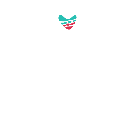
Aquest contacte no té imatges a la galeria
Av. de Barcelona, 89, local 2