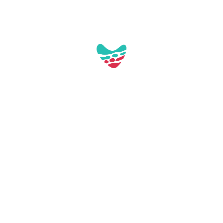
bles:
ig