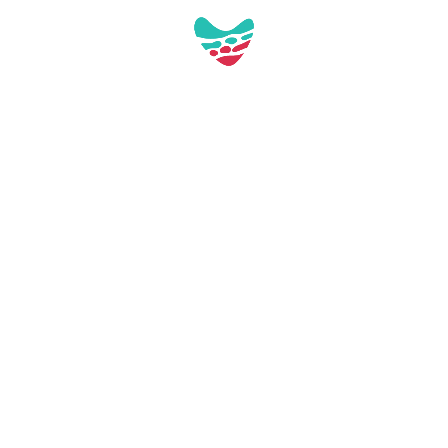
Av. de Barcelona, 89, local 2
43892 Miami Platja (Tarragona)
turisme@mont-roig.cat