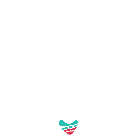
ERMITA DEL PEIRÓ
STRECKE 4: 6,51 KM |
DIE STARS
STRECKE 1: 14,36 KM |
DIE PLÄNE