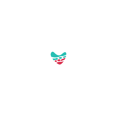
Per poder veure i utilitzar el
mapa interactiu has d'acceptar
les cookies funcionals i de
tercers relacionades amb Google
Maps a les teves preferències de
privadesa.