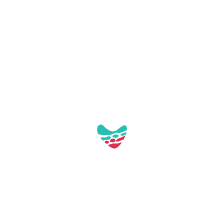
Pl. de Tarragona, s/n
43892 Miami Platja (Tarragona)