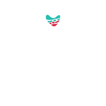
Pl. de Tarragona, s/n
43892 Miami Platja (Tarragona)
turisme@mont-roig.cat
977810978
Professional access