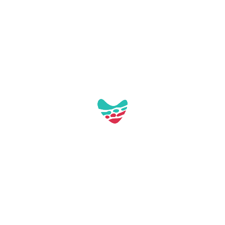
Pl. de Tarragona, s/n
43892 Miami Platja (Tarragona)
turisme@mont-roig.cat
977810978
Acceso profesional