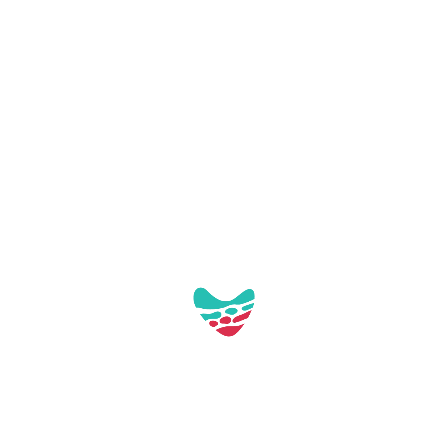
Lavandería
Parking
Piscina
Restaurante
Se permiten animales
Teléfono
Wifi