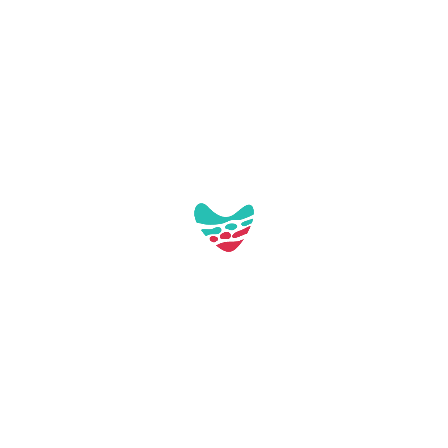
Pl. de Tarragona, s/n
43892 Miami Platja (Tarragona)
turisme@mont-roig.cat
977810978
Acceso profesional