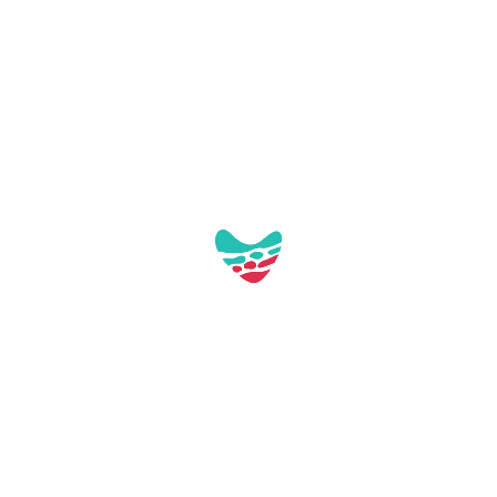
Pl. de Tarragona, s/n
43892 Miami Platja (Tarragona)
turisme@mont-roig.cat
977810978
Professioneller Zugang
Downloads