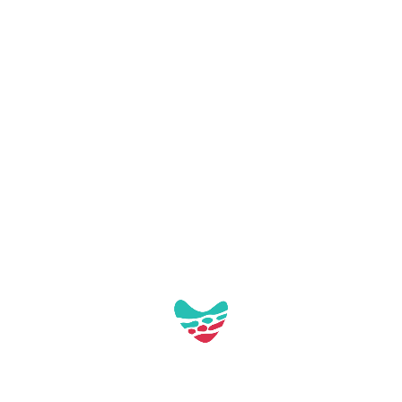
By
contenidos2
|
30 de julio de 2025
|
Comentarios
en
desactivados
El
Read More
Peiró-
Esgarrat
IGLESIA VIEJA –