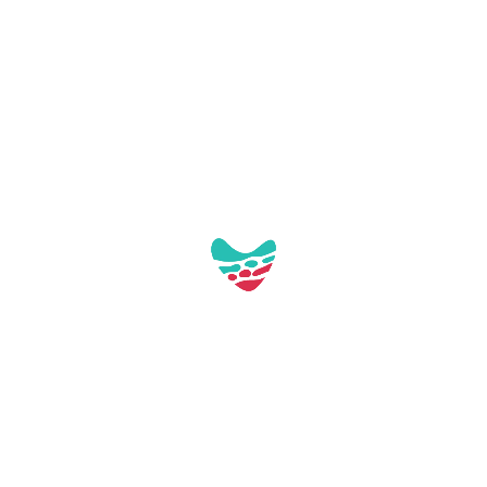
Av. de Barcelona, 89, local 2
43892 Miami Platja (Tarragona)
turisme@mont-roig.cat
977810978