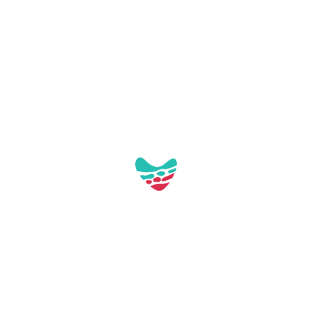
Av. de Barcelona, 89, local 2
43892 Miami Platja (Tarragona)
turisme@mont-roig.cat
977810978