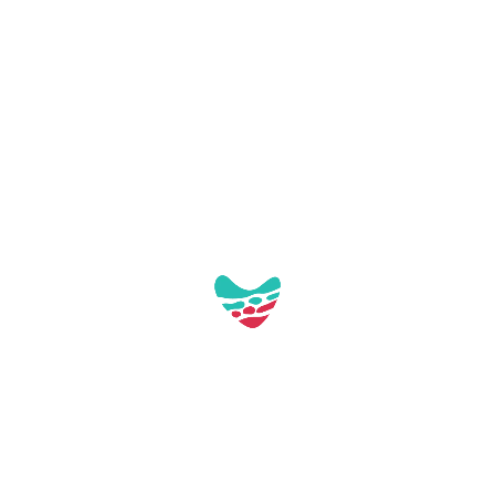
Pl. de Tarragona, s/n
43892 Miami Platja (Tarragona)