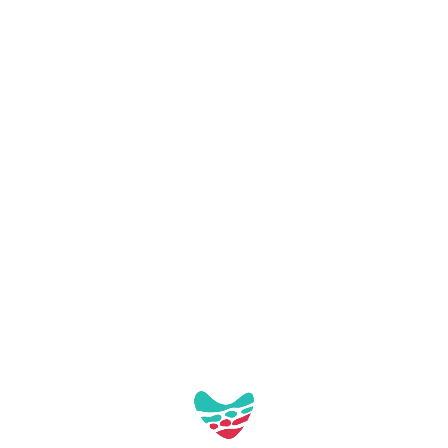
Per poder veure i utilitzar el
mapa interactiu has d'acceptar
les cookies funcionals i de
tercers relacionades amb Google
Maps a les teves preferències de
privadesa.