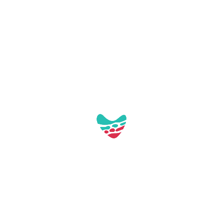
Assistenzhund erlaubt
Behindertengerechtes W
Fahrradfreundliche Einri
Reservierter Parkplatz fü