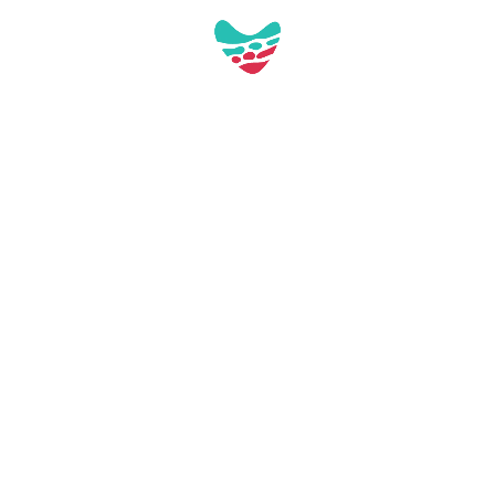
Pl. de Tarragona, s/n
43892 Miami Platja (Tarragona)
turisme@mont-roig.cat
977810978
Professioneller Zugang