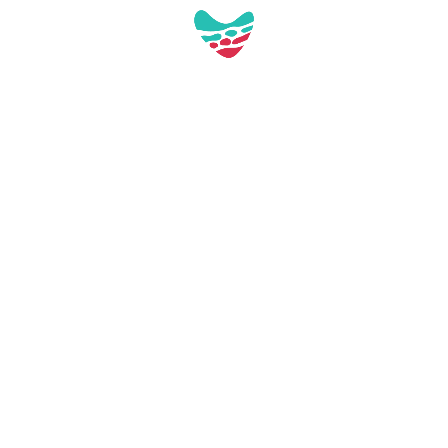
Pl. de Tarragona, s/n
43892 Miami Platja (Tarragona)
turisme@mont-roig.cat
977810978
Professioneller Zugang