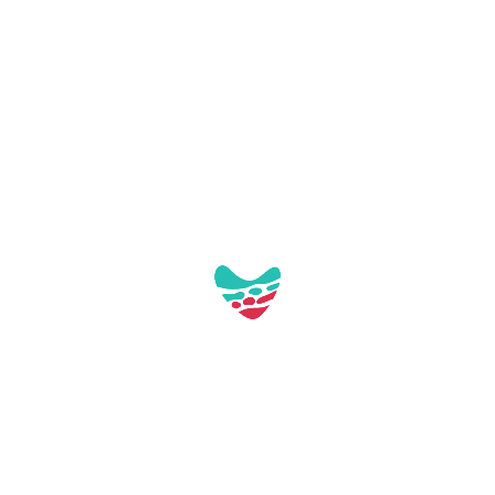
Pl. de Tarragona, s/n
43892 Miami Platja (Tarragona)
turisme@mont-roig.cat