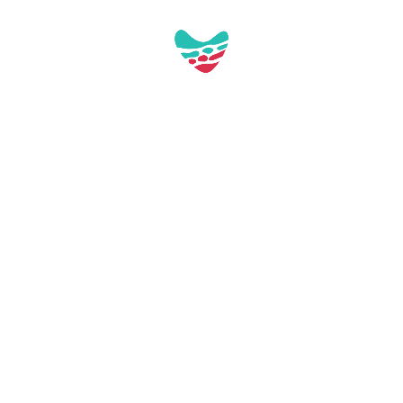
Pl. de Tarragona, s/n
43892 Miami Platja (Tarragona)