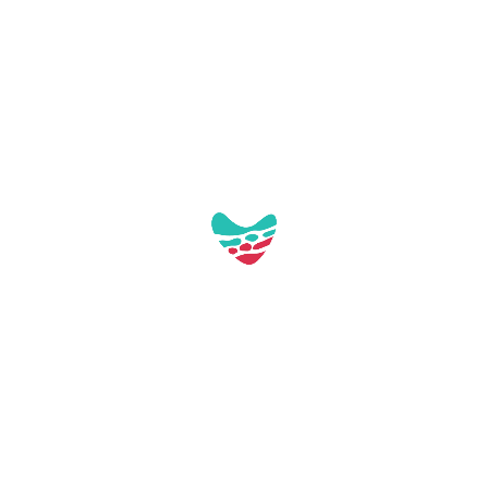
Accès par l’escalier du Paseo Marítimo.
Respectez l’environnement naturel et le
reste des spectateurs.
Vous avez toutes les informations en
cliquant
ici