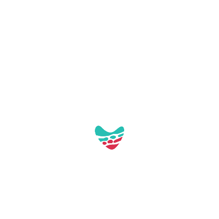
Pl. de Tarragona, s/n
43892 Miami Platja (Tarragona)