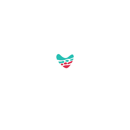
Pl. de Tarragona, s/n
43892 Miami Platja (Tarragona)
turisme@mont-roig.cat
977810978
Accès professionnel
Téléchargements