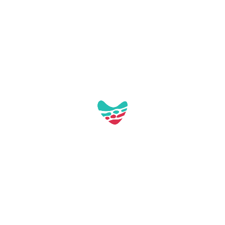
Pl. de Tarragona, s/n
43892 Miami Platja (Tarragona)
turisme@mont-roig.cat
977810978
Accès professionnel