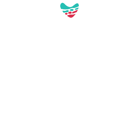
Pl. de Tarragona, s/n
43892 Miami Platja (Tarragona)
turisme@mont-roig.cat
977810978
Professioneller Zugang